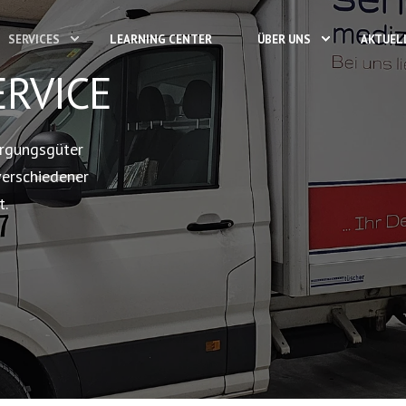
SERVICES
LEARNING CENTER
ÜBER UNS
AKTUEL
ERVICE
orgungsgüter
verschiedener
t.